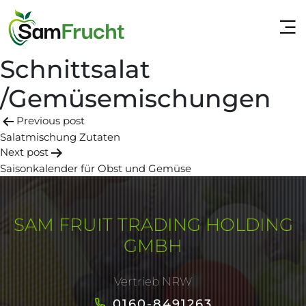
Schnittsalat
/Gemüsemischungen
Post
Previous post
Salatmischung Zutaten
navigation
Next post
Saisonkalender für Obst und Gemüse
SAM FRUIT TRADING HOLDING
GMBH
Vertrieb NRW
0160-8491263