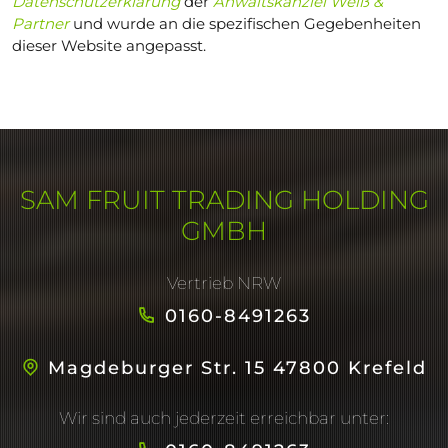
Datenschutzerklärung
der
Anwaltskanzlei Weiß &
Partner
und wurde an die spezifischen Gegebenheiten
dieser Website angepasst.
SAM FRUIT TRADING HOLDING
GMBH
Vertrieb NRW
0160-8491263
Magdeburger Str. 15 47800 Krefeld
Wir sind auch jederzeit erreichbar unter: